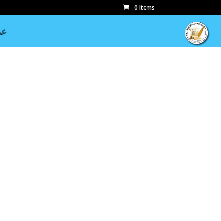
0 Items
عر