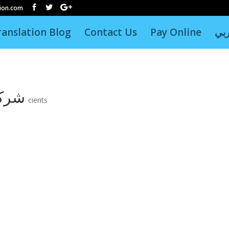
tion.com
ranslation Blog
Contact Us
Pay Online
بي
شركة
cients